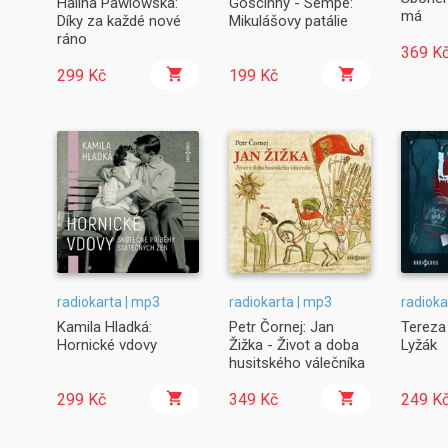
Halina Pawlowská:
Goscinny - Sempé:
má
Díky za každé nové
Mikulášovy patálie
ráno
369 K
299 Kč
199 Kč
radiokarta | mp3
radiokarta | mp3
radioka
Kamila Hladká:
Petr Čornej: Jan
Tereza
Hornické vdovy
Žižka - Život a doba
Lyžák
husitského válečníka
299 Kč
349 Kč
249 K