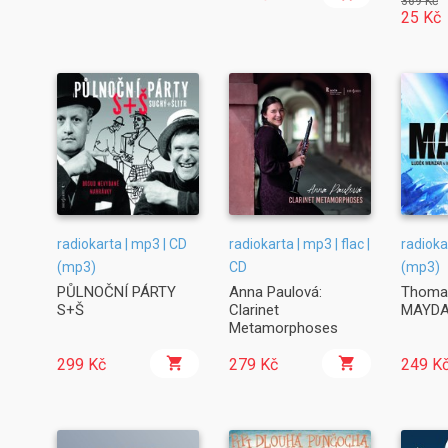
369 Kč
25 Kč
radiokarta | mp3 | CD
radiokarta | mp3 | flac |
radioka
(mp3)
CD
(mp3)
PŮLNOČNÍ PÁRTY
Anna Paulová:
Thomas
S+Š
Clarinet
MAYD
Metamorphoses
299 Kč
279 Kč
249 K