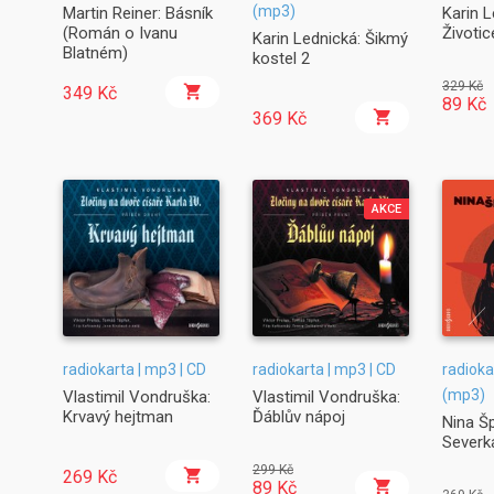
(mp3)
Martin Reiner: Básník
Karin L
(Román o Ivanu
Životic
Karin Lednická: Šikmý
Blatném)
kostel 2
329 Kč
349 Kč
89 Kč
369 Kč
AKCE
radiokarta | mp3 | CD
radiokarta | mp3 | CD
radioka
(mp3)
Vlastimil Vondruška:
Vlastimil Vondruška:
Krvavý hejtman
Ďáblův nápoj
Nina Šp
Severk
299 Kč
269 Kč
89 Kč