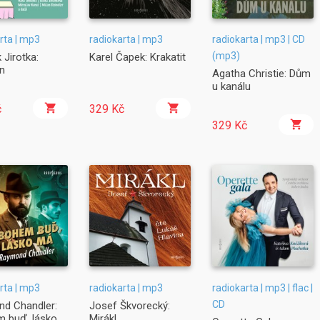
rta | mp3
radiokarta | mp3
radiokarta | mp3 | CD
(mp3)
 Jirotka:
Karel Čapek: Krakatit
in
Agatha Christie: Dům
u kanálu
č
329 Kč
329 Kč
rta | mp3
radiokarta | mp3
radiokarta | mp3 | flac |
CD
d Chandler:
Josef Škvorecký:
 buď, lásko
Mirákl