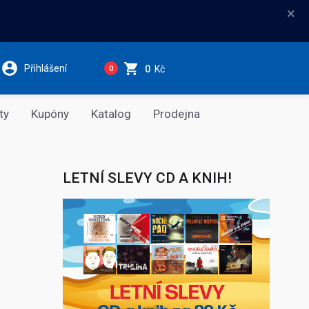
×
Přihlášení
0
Kč
0
ty
Kupóny
Katalog
Prodejna
LETNÍ SLEVY CD A KNIH!