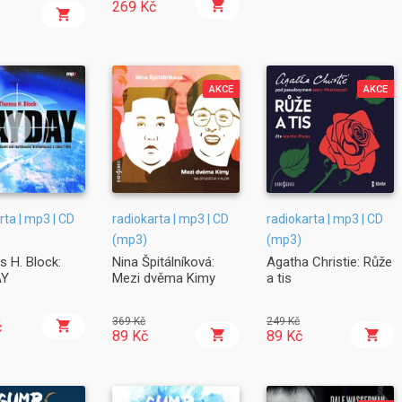
269 Kč
AKCE
AKCE
rta | mp3 | CD
radiokarta | mp3 | CD
radiokarta | mp3 | CD
(mp3)
(mp3)
 H. Block:
Nina Špitálníková:
Agatha Christie: Růže
AY
Mezi dvěma Kimy
a tis
369 Kč
249 Kč
č
89 Kč
89 Kč