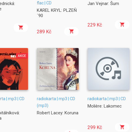
flac | CD
ednická:
Jan Vejnar: Šum
e
KAREL KRYL: PLZEŇ
´90
229 Kč
289 Kč
AKCE
rta | mp3 | CD
radiokarta | mp3 | CD
radiokarta | mp3 | CD
(mp3)
Molière: Lakomec
itálníková:
Robert Lacey: Koruna
a
299 Kč