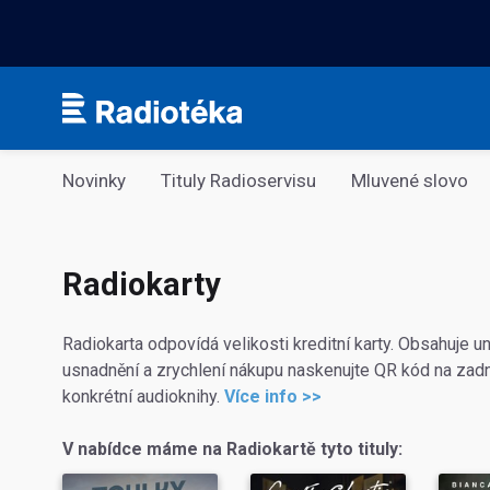
Kategorie
Novinky
Tituly Radioservisu
Mluvené slovo
Radiokarty
Radiokarta odpovídá velikosti kreditní karty. Obsahuje un
usnadnění a zrychlení nákupu naskenujte QR kód na zadn
konkrétní audioknihy.
Více info >>
V nabídce máme na Radiokartě tyto tituly: