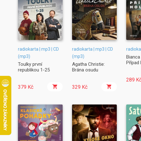
radiokarta | mp3 | CD
radiokarta | mp3 | CD
radioka
(mp3)
(mp3)
Bianca 
Případ
Toulky první
Agatha Christie:
republikou 1-25
Brána osudu
289 K
379 Kč
329 Kč