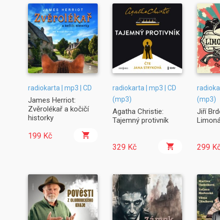
radiokarta | mp3 | CD
radiokarta | mp3 | CD
radioka
(mp3)
(mp3)
James Herriot:
Zvěrolékař a kočičí
Agatha Christie:
Jiří Br
historky
Tajemný protivník
Limoná
199 Kč
329 Kč
299 K