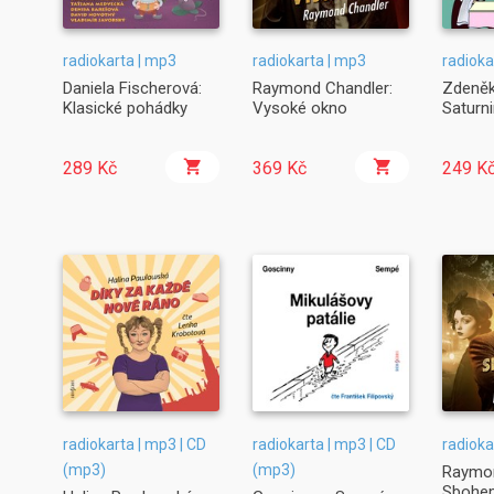
radiokarta | mp3
radiokarta | mp3
radioka
Daniela Fischerová:
Raymond Chandler:
Zdeněk
Klasické pohádky
Vysoké okno
Saturn
289 Kč
369 Kč
249 K
radiokarta | mp3 | CD
radiokarta | mp3 | CD
radioka
(mp3)
(mp3)
Raymon
Sbohem