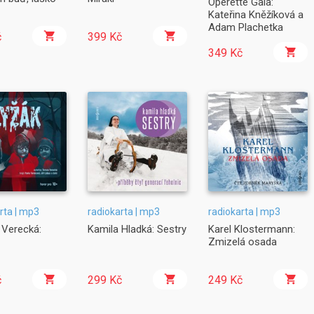
Operette Gala:
Kateřina Kněžíková a
Adam Plachetka
č
399 Kč
349 Kč
rta | mp3
radiokarta | mp3
radiokarta | mp3
 Verecká:
Kamila Hladká: Sestry
Karel Klostermann:
Zmizelá osada
č
299 Kč
249 Kč