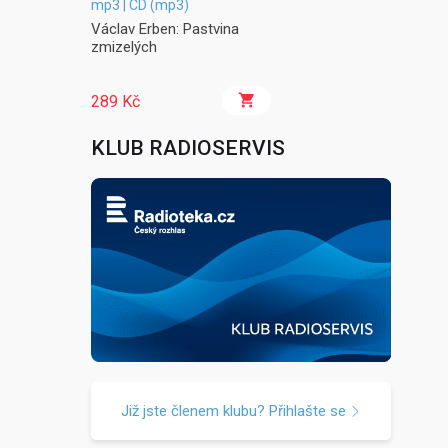
mp3 | CD (mp3)
Václav Erben: Pastvina
zmizelých
289 Kč
KLUB RADIOSERVIS
Již jste členem klubu? Přihlašte se