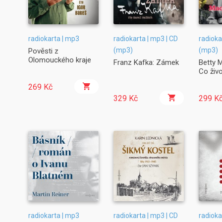
radiokarta | mp3
radiokarta | mp3 | CD
radioka
(mp3)
(mp3)
Pověsti z
Olomouckého kraje
Franz Kafka: Zámek
Betty 
Co živo
269 Kč
329 Kč
299 K
radiokarta | mp3
radiokarta | mp3 | CD
radioka