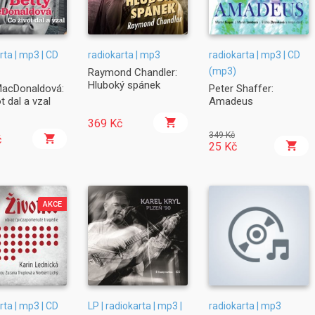
rta | mp3 | CD
radiokarta | mp3
radiokarta | mp3 | CD
(mp3)
Raymond Chandler:
Hluboký spánek
MacDonaldová:
Peter Shaffer:
t dal a vzal
Amadeus
369 Kč
349 Kč
č
25 Kč
AKCE
rta | mp3 | CD
LP | radiokarta | mp3 |
radiokarta | mp3