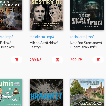
rta | mp3
radiokarta | mp3
radiokarta | mp3
Bellová:
Milena Štráfeldová:
Kateřina Surmanová:
 Holečkovi
Sestry B.
O čem skály mlčí
č
289 Kč
299 Kč