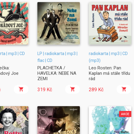
rta | mp3 | CD
LP | radiokarta | mp3 |
radiokarta | mp3 | CD
flac | CD
(mp3)
dečka:
PLACHETKA /
Leo Rosten: Pan
dový Joe
HAVELKA: NEBE NA
Kaplan má stále třídu
ZEMI
rád
č
319 Kč
289 Kč
AKCE