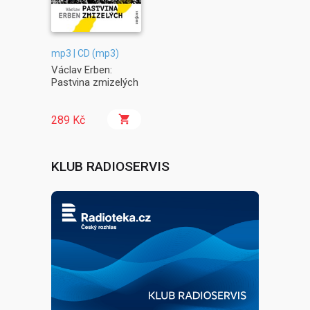
mp3 | CD (mp3)
Václav Erben:
Pastvina zmizelých
289 Kč
KLUB RADIOSERVIS