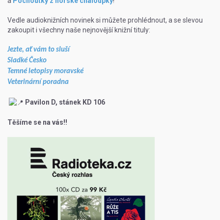
a
Pochoutky z horské chaloupky
!
Vedle audioknižních novinek si můžete prohlédnout, a se slevou
zakoupit i všechny naše nejnovější knižní tituly:
Jezte, ať vám to sluší
Sladké Česko
Temné letopisy moravské
Veterinární poradna
Pavilon D, stánek KD 106
Těšíme se na vás!!