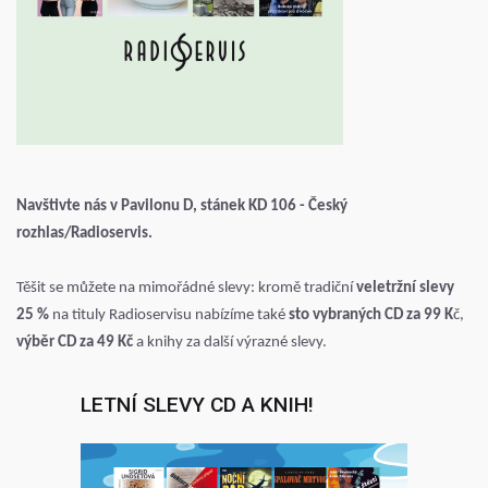
Navštivte nás v Pavilonu D, stánek KD 106 - Český
rozhlas/Radioservis.
Těšit se můžete na mimořádné slevy: kromě tradiční
veletržní slevy
25 %
na tituly Radioservisu nabízíme také
sto vybraných CD za 99 K
č,
výběr CD za 49 Kč
a knihy za další výrazné slevy.
LETNÍ SLEVY CD A KNIH!