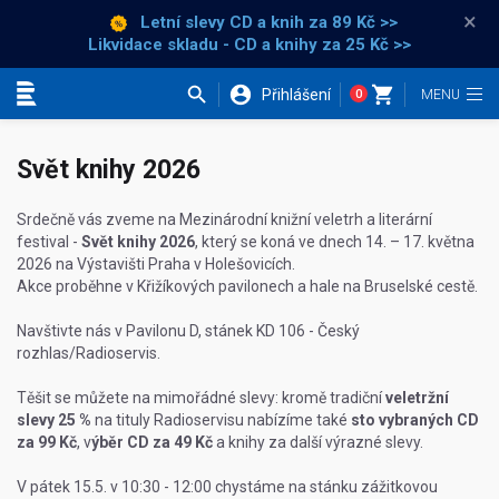
×
Letní slevy CD a knih
za 89 Kč >>
Likvidace skladu - CD a knihy za 25 Kč >>
Přihlášení
0
Kategorie
Svět knihy 2026
Srdečně vás zveme na Mezinárodní knižní veletrh a literární
festival -
Svět knihy 2026
, který se koná ve dnech 14. – 17. května
2026 na Výstavišti Praha v Holešovicích.
Akce proběhne v Křižíkových pavilonech a hale na Bruselské cestě.
Navštivte nás v Pavilonu D, stánek KD 106 - Český
rozhlas/Radioservis.
Těšit se můžete na mimořádné slevy: kromě tradiční
veletržní
slevy 25 %
na tituly Radioservisu nabízíme také
sto vybraných CD
za 99 Kč
, v
ýběr CD za 49 Kč
a knihy za další výrazné slevy.
V pátek 15.5. v 10:30 - 12:00 chystáme na stánku zážitkovou