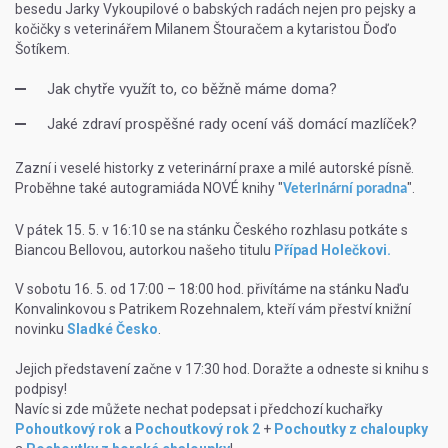
besedu Jarky Vykoupilové o babských radách nejen pro pejsky a
kočičky s veterinářem Milanem Štouračem a kytaristou Ďoďo
Šotíkem.
Jak chytře využít to, co běžně máme doma?
Jaké zdraví prospěšné rady ocení váš domácí mazlíček?
Zazní i veselé historky z veterinární praxe a milé autorské písně.
Proběhne také autogramiáda NOVÉ knihy "
".
Veterinární poradna
V pátek 15. 5. v 16:10 se na stánku Českého rozhlasu potkáte s
Biancou Bellovou, autorkou našeho titulu
Případ Holečkovi.
V sobotu 16. 5. od 17:00 – 18:00 hod. přivítáme na stánku Naďu
Konvalinkovou s Patrikem Rozehnalem, kteří vám přeství knižní
novinku
Sladké Česko
.
Jejich představení začne v 17:30 hod. Doražte a odneste si knihu s
podpisy!
Navíc si zde můžete nechat podepsat i předchozí kuchařky
Pohoutkový rok
a
Pochoutkový rok 2
+
Pochoutky z chaloupky