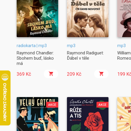
radiokarta | mp3
mp3
mp3
Raymond Chandler:
Raymond Radiguet:
Willia
Sbohem buď, lásko
Ďábel v těle
Romeo 
má
369 Kč
209 Kč
199 K
AKCE
AKCE