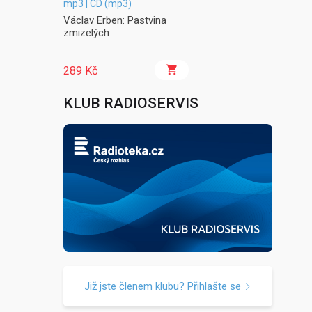
mp3 | CD (mp3)
Václav Erben: Pastvina
zmizelých
289 Kč
KLUB RADIOSERVIS
Již jste členem klubu? Přihlašte se