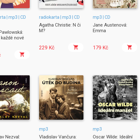
rta | mp3 | CD
radiokarta | mp3 | CD
mp3 | CD
Agatha Christie: N či
Jane Austenová:
M?
Emma
 Pawlowská:
a každé nové
229 Kč
179 Kč
č
mp3
mp3
av Nezval:
Vladislav Vančura:
Oscar Wilde: Ideální