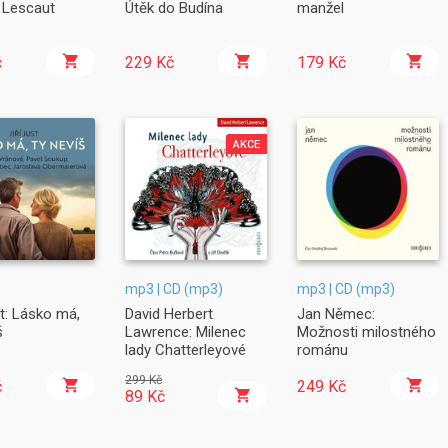
 Lescaut
Útěk do Budína
manžel
č
229 Kč
179 Kč
AKCE
mp3 | CD (mp3)
mp3 | CD (mp3)
st: Lásko má,
David Herbert
Jan Němec:
š
Lawrence: Milenec
Možnosti milostného
lady Chatterleyové
románu
299 Kč
č
249 Kč
89 Kč