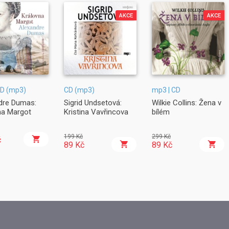
AKCE
AKCE
CD (mp3)
CD (mp3)
mp3 | CD
dre Dumas:
Sigrid Undsetová:
Wilkie Collins: Žena v
na Margot
Kristina Vavřincova
bílém
199 Kč
299 Kč
č
89 Kč
89 Kč