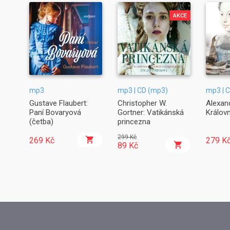
AKCE
mp3
mp3 | CD (mp3)
mp3 | 
Gustave Flaubert:
Christopher W.
Alexan
Paní Bovaryová
Gortner: Vatikánská
Králov
(četba)
princezna
299 Kč
269 Kč
279 K
89 Kč