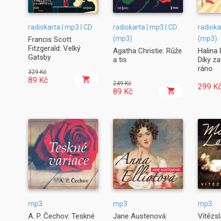
radiokarta | mp3 | CD
radiokarta | mp3 | CD
radioka
(mp3)
(mp3)
Francis Scott
Fitzgerald: Velký
Agatha Christie: Růže
Halina
Gatsby
a tis
Díky z
ráno
329 Kč
89 Kč
249 Kč
299 K
89 Kč
mp3
mp3
mp3
A. P. Čechov: Teskné
Jane Austenová:
Vítězsl