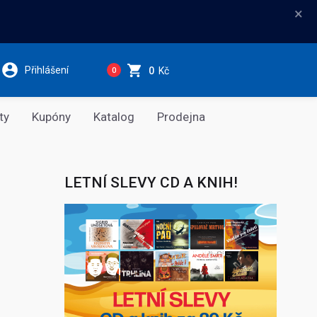
×
Přihlášení
0
Kč
0
ty
Kupóny
Katalog
Prodejna
LETNÍ SLEVY CD A KNIH!