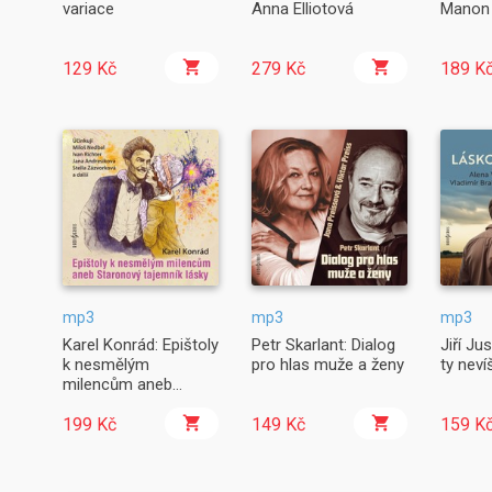
variace
Anna Elliotová
Manon
129 Kč
279 Kč
189 K
mp3
mp3
mp3
Karel Konrád: Epištoly
Petr Skarlant: Dialog
Jiří Ju
k nesmělým
pro hlas muže a ženy
ty neví
milencům aneb
Staronový tajemník
lásky
199 Kč
149 Kč
159 K