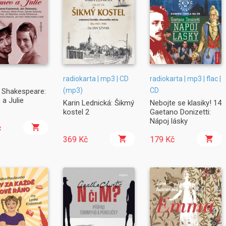
radiokarta | mp3 | CD
radiokarta | mp3 | flac |
(mp3)
CD
m Shakespeare:
a Julie
Karin Lednická: Šikmý
Nebojte se klasiky! 14
kostel 2
Gaetano Donizetti:
Nápoj lásky
č
369 Kč
179 Kč